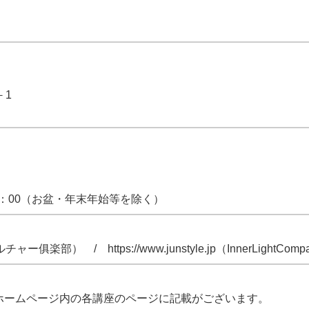
－1
8：00（お盆・年末年始等を除く）
ILCカルチャー俱楽部） / https://www.junstyle.jp（InnerLightCom
ホームページ内の各講座のページに記載がございます。