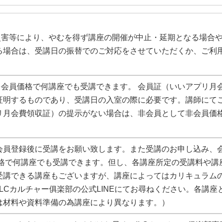
然災害等により、やむを得ず講座の開催が中止・延期となる場合
る場合は、受講日の振替でのご対応をさせていただくか、ご利
会員価格で何講座でも受講できます。 会員証（いいアプリ月
証明するものであり、受講日の入室の際に必要です。講師にて
リ月会費領収証）の提示がない場合は、非会員として非会員価
。
会員登録後に受講をお願い致します。また受講のお申し込み、
価格で何講座でも受講できます。但し、各講座所定の受講料や講
受講できる講座もございますが、講座によってはカリキュラム
ILCカルチャー俱楽部の公式LINEにてお尋ねください。各講
は材料や資料準備の為講座により異なります。）