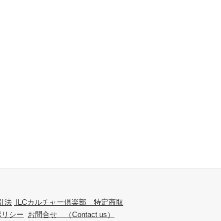
引法
ILCカルチャー倶楽部 特定商取
ポリシー
お問合せ （Contact us）