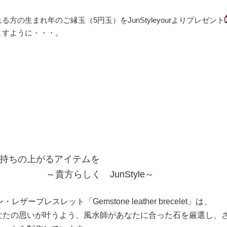
の生まれ年のご縁玉（5円玉）をJunStyleyourよりプレゼント
ますように・・・。
…
持ちの上がるアイテムを
JunStyle～
レザーブレスレット「Gemstone leather brecelet」は、
なたの思いが叶うよう、風水師があなたに合った石を厳選し、