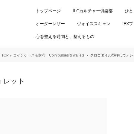
トップページ
ILCカルチャー俱楽部
ひと
オーダーレザー
ヴォイススキャン
IEX
心を整える時間と、整えるもの
TOP
コインケース＆財布 Coin purses & wallets
クロコダイル型押しウォレ
ォレット