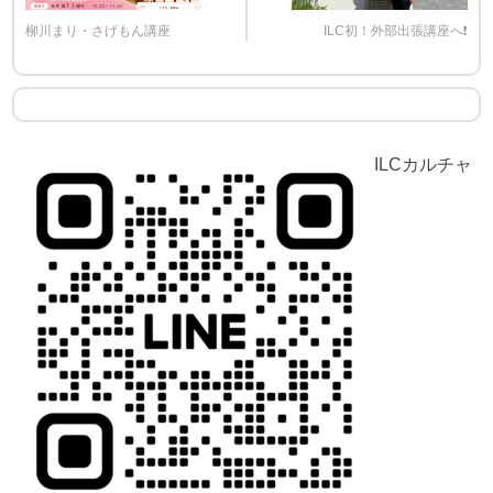
柳川まり・さげもん講座
ILC初！外部出張講座へ❗️
ILCカルチャ